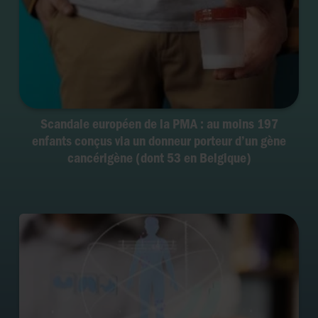
Scandale européen de la PMA : au moins 197
enfants conçus via un donneur porteur d’un gène
cancérigène (dont 53 en Belgique)