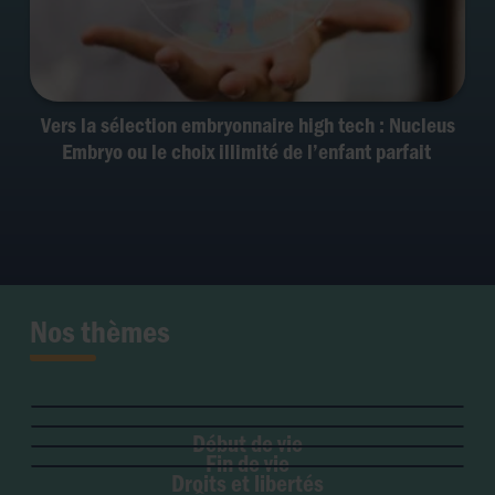
Vers la sélection embryonnaire high tech : Nucleus
Embryo ou le choix illimité de l’enfant parfait
Nos thèmes
Fertilité et grossesse
PMA
Soins palliatifs
Maladie & handicap
Embryon
Liberté de conscience
Euthanasie
Genre & sexualité
GPA
Début de vie
Liberté institutionnelle
Don d'organes
Fin de vie
Eugénisme
Avortement
Accès aux origines
Droits et libertés
Transhumanisme