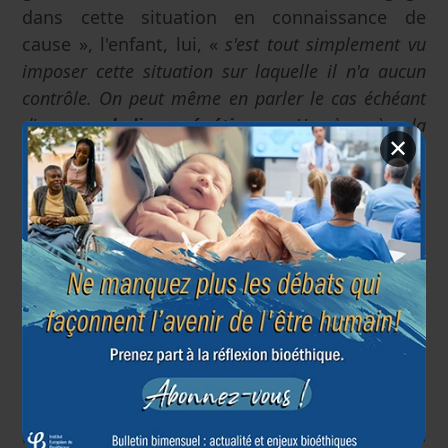
dans cette situation en connaissance de
cause », l'enfant, lui, «
s'est tout simplement vu
imposer cette situation sur laquelle il n'a aucun
contrôle. On peut même en parler le cas échéant
d'un
orphelin génétique
.
L'accès à la
✕
connaissance de ses origines génétiques constitue
un véritable droit pour l'enfant qui est
l'acteur
« faible » dans cette situation
et qui nécessite
une protection.
»
Faut-il dès lors supposer que la seule
connaissance de ses origines permettra à
l'enfant de surmonter les « réelles souffrances
psychologiques », pointées par le projet de loi,
qui pourraient résulter de sa séparation d'avec
ses parents biologiques ? Pour le bien de
l'enfant, le devoir de l'État ne serait-il pas