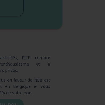
sme
elle
ctivités, l'IEB compte
'enthousiasme et la
s privés.
us en faveur de l'IEB est
ent en Belgique et vous
0% de votre don.
 UN DON