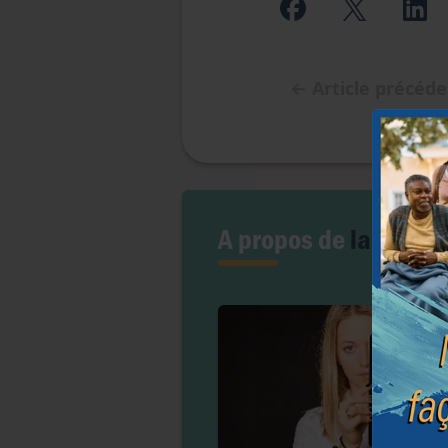
←
Article précéd
A propos de
la PMA