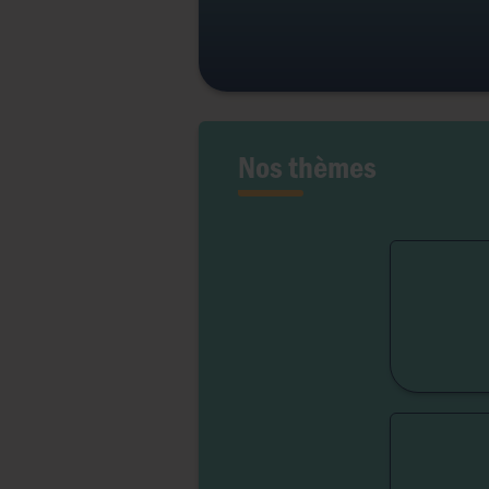
Nos thèmes
Fert
Lib
Liber