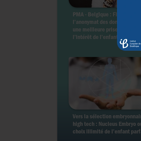
PMA - Belgique : Fin de
l’anonymat des donneurs...po
une meilleure prise en compt
l’intérêt de l’enfant ?
Vers la sélection embryonnai
high tech : Nucleus Embryo o
choix illimité de l’enfant parf