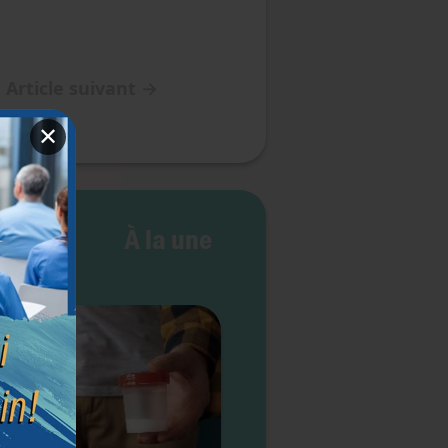
Article suivant
→
✕
 vie
À la une