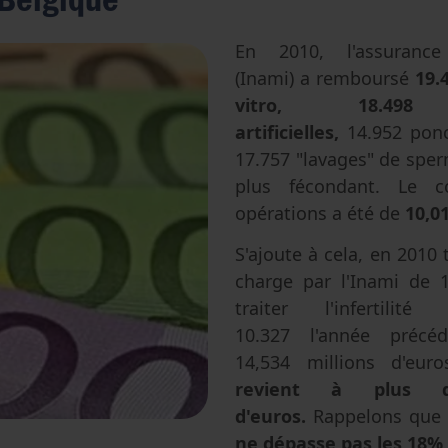
Avortement
Filiation & accès aux origines
Genre & sexualité
Eugénisme
En 2010, l'assurance 
(Inami) a remboursé
19.
Transhumanisme
vitro, 18.498 i
Intelligence artificielle
artificielles,
14.952 ponc
17.757 "lavages" de sper
plus fécondant. Le c
opérations a été de
10,01
S'ajoute à cela, en 2010 
charge par l'Inami de 1
traiter l'infertilit
10.327 l'année précéd
14,534 millions d'eur
revient à plus d
d'euros.
Rappelons que 
ne dépasse pas les 18