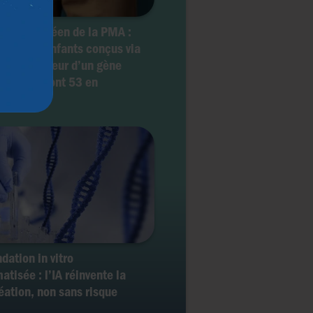
ale européen de la PMA :
ins 197 enfants conçus via
nneur porteur d’un gène
rigène (dont 53 en
que)
dation in vitro
atisée : l’IA réinvente la
éation, non sans risque