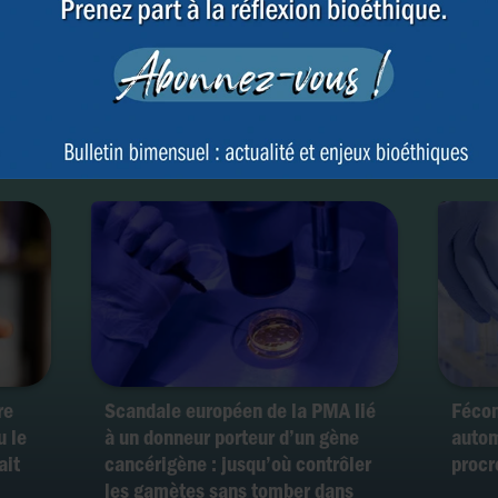
Du dépistage des embryons à
Scand
ur
l’eugénisme : comment les
au mo
e de
sociétés privées contournent les
un do
législations nationales
cancé
Belgi
re
Scandale européen de la PMA lié
Fécon
u le
à un donneur porteur d’un gène
autom
ait
cancérigène : jusqu’où contrôler
procr
les gamètes sans tomber dans