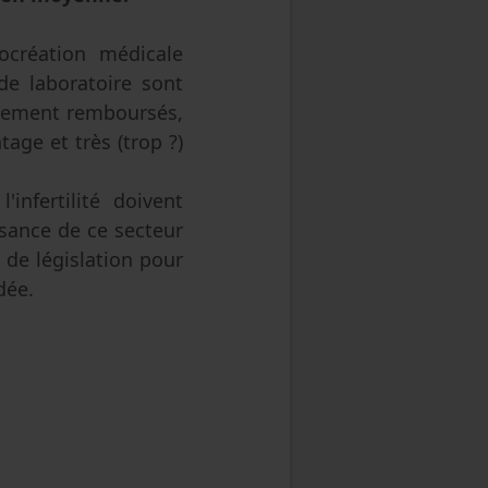
ocréation médicale
 de laboratoire sont
alement remboursés,
age et très (trop ?)
infertilité doivent
ssance de ce secteur
de législation pour
dée.