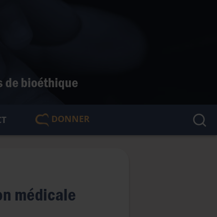
s de bioéthique
DONNER
CT
🇫🇷
ion médicale