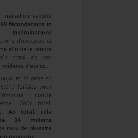
maladie-invalidité
469 fécondations in
nséminations
tions d'ovocytes et
me afin de le rendre
oût total de ces
 millions d'euros.
toujours, la prise en
6.019 forfaits pour
é féminine contre
ente. Coût total:
os.
Au total, cela
e 24 millions
le taux de
réussite
% en moyenne.