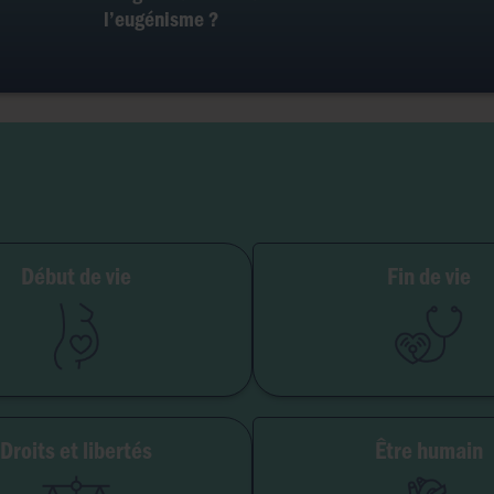
l’eugénisme ?
ilité et grossesse
Début de vie
Fin de vie
PMA
Soins palliatifs
Embryon
Euthanasie
GPA
Don d'organes
Avortement
Maladie & handi
Droits et libertés
Être humain
erté de conscience
Genre & sexua
té institutionnelle
Eugéni