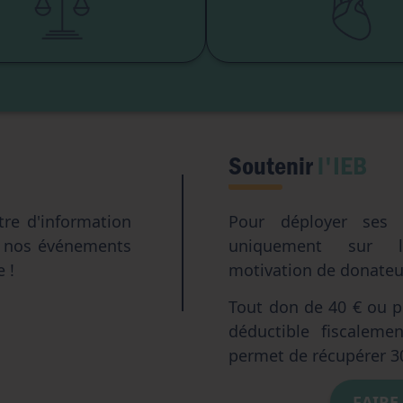
Accès aux origines
Transhumani
Intelligence artifici
Soutenir
l'IEB
tre d'information
Pour déployer ses a
e nos événements
uniquement sur l
e !
motivation de donateur
Tout don de 40 € ou pl
déductible fiscalem
permet de récupérer 3
FAIRE