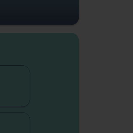
cap
lité
sme