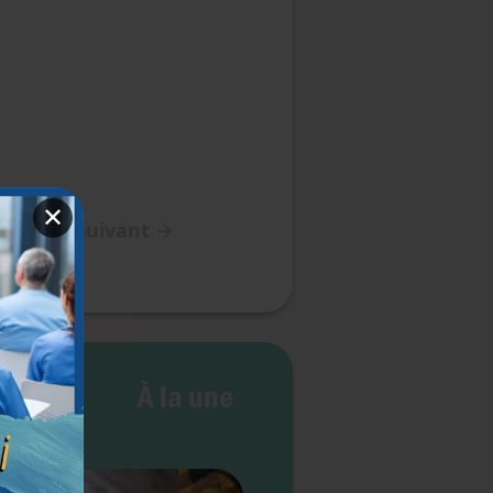
✕
Article suivant
→
 vie
À la une