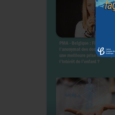
PMA - Belgique : Fin de
l’anonymat des donneurs...po
une meilleure prise en compt
l’intérêt de l’enfant ?