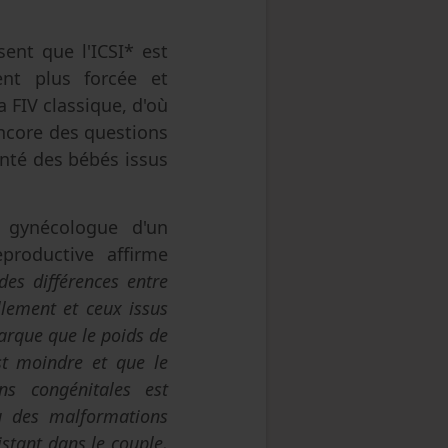
ent que l'ICSI* est
nt plus forcée et
a FIV classique, d'où
encore des questions
anté des bébés issus
 gynécologue d'un
productive affirme
 des différences entre
llement et ceux issus
arque que le poids de
st moindre et que le
s congénitales est
au des malformations
stant dans le couple,