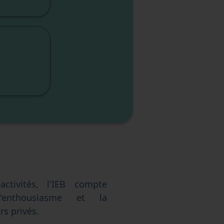
cap
lité
sme
sme
elle
ctivités, l'IEB compte
'enthousiasme et la
s privés.