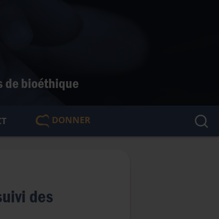
s de bioéthique
DONNER
CT
🇫🇷
uivi des