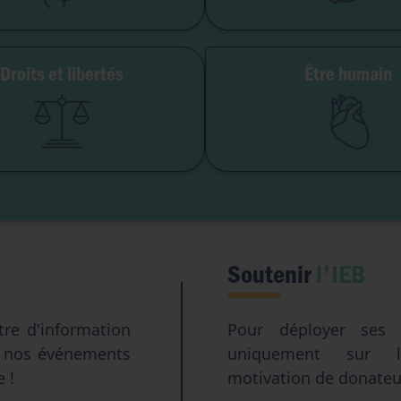
Avortement
Maladie & handi
Droits et libertés
Être humain
erté de conscience
Genre & sexua
té institutionnelle
Eugéni
Accès aux origines
Transhumani
Intelligence artifici
Soutenir
l'IEB
tre d'information
Pour déployer ses a
e nos événements
uniquement sur l
e !
motivation de donateur