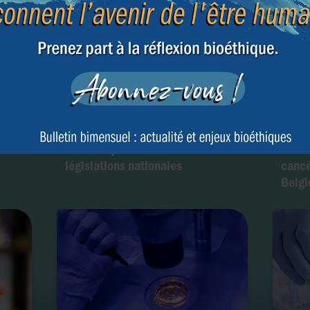
Du dépistage des embryons à
Scand
ur
l’eugénisme : comment les
au mo
e de
sociétés privées contournent les
un do
législations nationales
cancé
Belgi