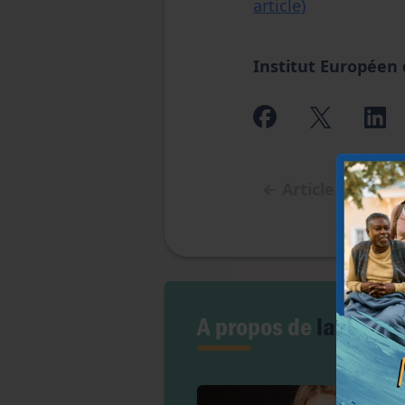
article)
Institut Européen
←
Article précéd
A propos de
la PMA