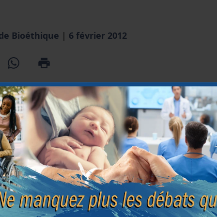
 de Bioéthique
|
6 février 2012
ent
Début de