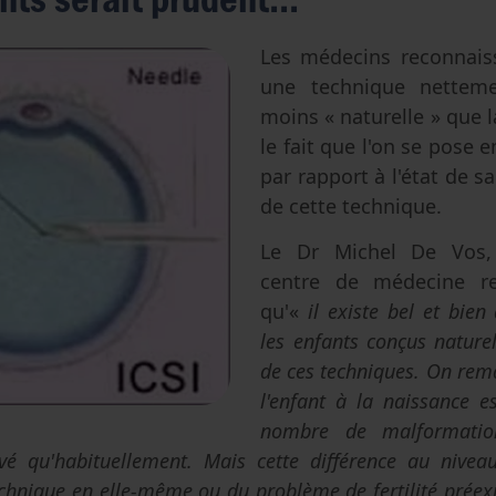
Avortement
Filiation & accès aux origines
Genre & sexualité
Eugénisme
Les médecins reconnaiss
une technique netteme
Transhumanisme
moins « naturelle » que l
Intelligence artificielle
le fait que l'on se pose 
par rapport à l'état de s
de cette technique.
Le Dr Michel De Vos,
centre de médecine re
qu'«
il existe bel et bien
les enfants conçus nature
de ces techniques. On rem
l'enfant à la naissance e
nombre de malformation
vé qu'habituellement. Mais cette différence au nive
echnique en elle-même ou du problème de fertilité préexi