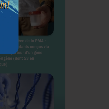
ale européen de la PMA :
ins 197 enfants conçus via
nneur porteur d’un gène
rigène (dont 53 en
que)