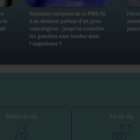
re
Scandale européen de la PMA lié
Fécon
u le
à un donneur porteur d’un gène
autom
ait
cancérigène : jusqu’où contrôler
procr
les gamètes sans tomber dans
l’eugénisme ?
ilité et grossesse
Début de vie
Fin de vie
PMA
Soins palliatifs
Embryon
Euthanasie
GPA
Don d'organes