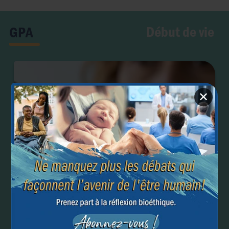
Début de vie
GPA
✕
GPA : entre contrats liberticides et avortements
eugénistes