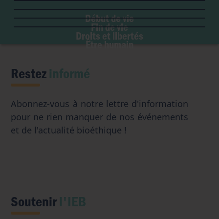
Liberté de conscience
Euthanasie
Genre & sexualité
GPA
Liberté institutionnelle
Début de vie
Don d'organes
Eugénisme
Fin de vie
Avortement
Accès aux origines
Droits et libertés
Transhumanisme
Être humain
Intelligence artificielle
Restez
informé
Abonnez-vous à notre lettre d'information
pour ne rien manquer de nos événements
et de l'actualité bioéthique !
Soutenir
l'IEB