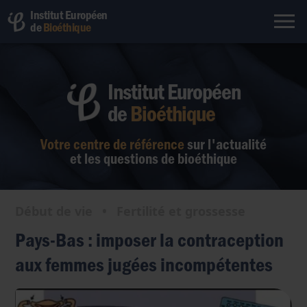
Institut Européen
de
Bioéthique
Institut Européen
de
Bioéthique
Votre centre de référence
sur l'actualité
et les questions de bioéthique
Début de vie
•
Fertilité et grossesse
Pays-Bas : imposer la contraception
aux femmes jugées incompétentes