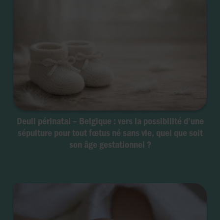
Deuil périnatal – Belgique : vers la possibilité d’une
sépulture pour tout fœtus né sans vie, quel que soit
son âge gestationnel ?