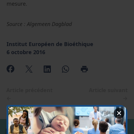
mesure.
Source : Algemeen Dagblad
Institut Européen de Bioéthique
6 octobre 2016
Article précédent
Article suivant
←
→
✕
Début de vie
Fertilité et grossesse