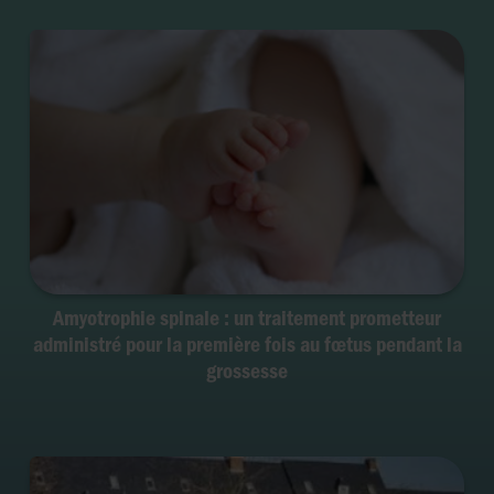
Amyotrophie spinale : un traitement prometteur
administré pour la première fois au fœtus pendant la
grossesse