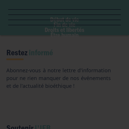
PMA
Soins palliatifs
Maladie & handicap
Embryon
Liberté de conscience
Euthanasie
Genre & sexualité
GPA
Début de vie
Liberté institutionnelle
Don d'organes
Fin de vie
Eugénisme
Avortement
Accès aux origines
Droits et libertés
Transhumanisme
Être humain
Intelligence artificielle
Restez
informé
Abonnez-vous à notre lettre d'information
pour ne rien manquer de nos événements
et de l'actualité bioéthique !
Soutenir
l'IEB