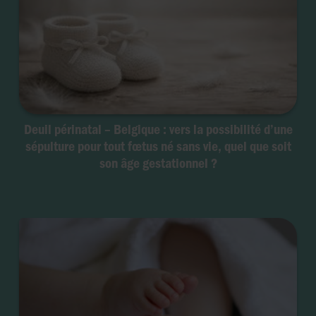
Deuil périnatal – Belgique : vers la possibilité d’une
sépulture pour tout fœtus né sans vie, quel que soit
son âge gestationnel ?