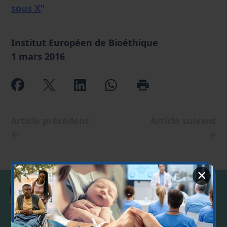
sous X
"
Institut Européen de Bioéthique
1 mars 2016
Article précédent
Article suivant
←
→
✕
Début de vie
Fertilité et grossesse