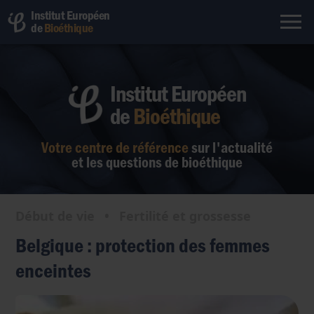
Institut Européen
de
Bioéthique
Institut Européen
de
Bioéthique
Votre centre de référence
sur l'actualité
et les questions de bioéthique
Début de vie
•
Fertilité et grossesse
Belgique : protection des femmes
enceintes