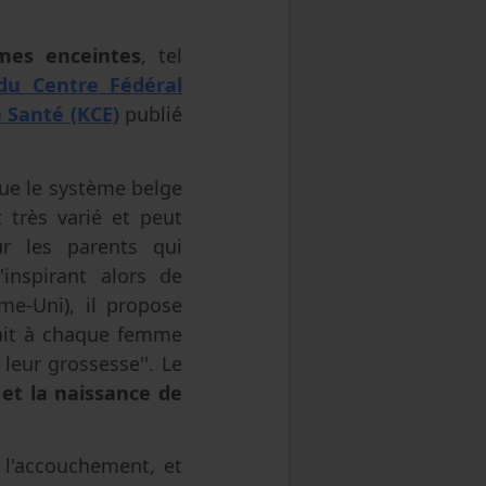
mes enceintes
, tel
du Centre Fédéral
e Santé (KCE)
publié
ue le système belge
 très varié et peut
ur les parents qui
'inspirant alors de
me-Uni), il propose
ait à chaque femme
 leur grossesse''. Le
 et la naissance de
 l'accouchement, et