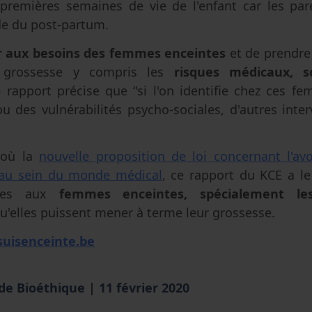
premières semaines de vie de l'enfant car les pa
de du post-partum.
er aux besoins des femmes enceintes
et de prendre
a grossesse y compris les
risques médicaux, 
e rapport précise que ‘'si l'on identifie chez ces 
 des vulnérabilités psycho-sociales, d'autres inte
 où la
nouvelle proposition de loi concernant l'av
au sein du monde médical
, ce rapport du KCE a le
des aux
femmes enceintes, spécialement les 
u'elles puissent mener à terme leur grossesse.
uisenceinte.be
 de Bioéthique
|
11 février 2020