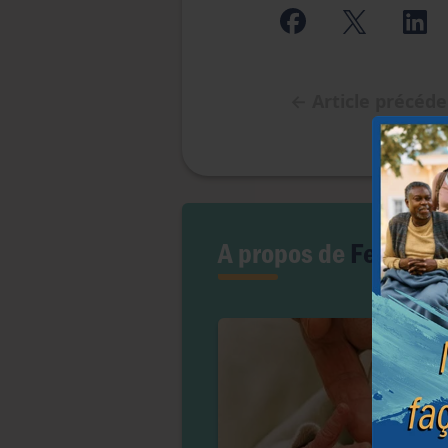
←
Article précéd
A propos de
Fertilité