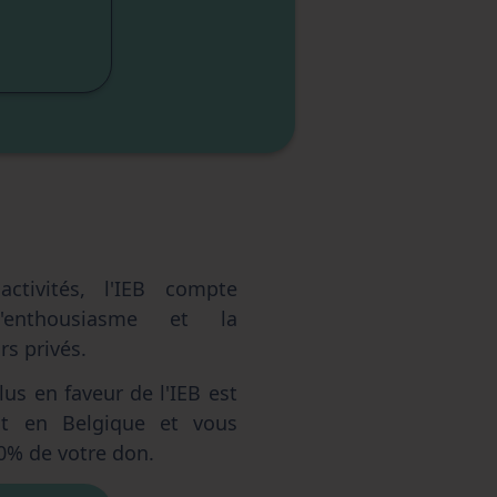
sme
sme
elle
ctivités, l'IEB compte
'enthousiasme et la
s privés.
us en faveur de l'IEB est
ent en Belgique et vous
0% de votre don.