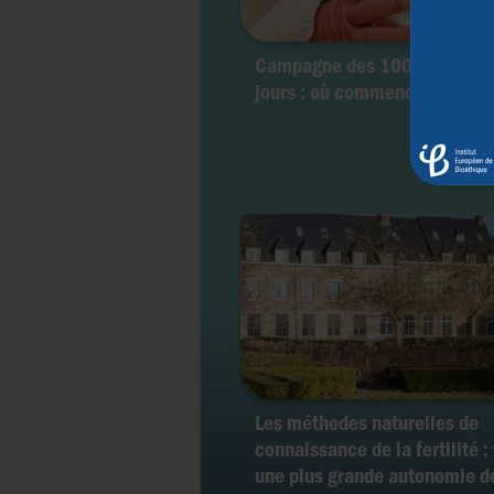
Campagne des 1000 premier
jours : où commence l’human
Les méthodes naturelles de
connaissance de la fertilité :
une plus grande autonomie d