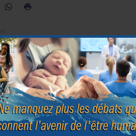
ent
Début de
 et grossesse