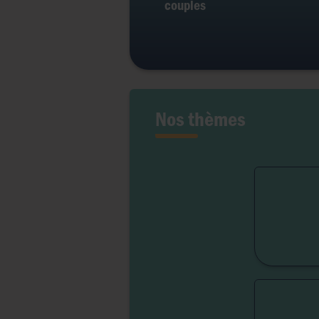
couples
Nos thèmes
Fert
Lib