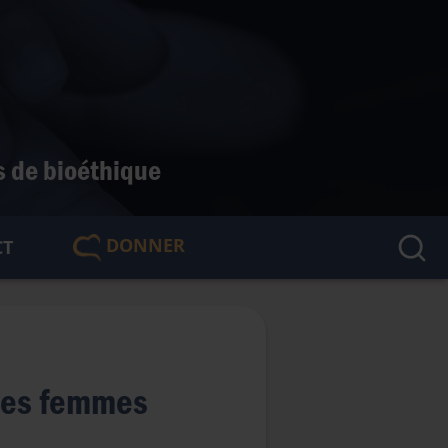
s de bioéthique
DONNER
CT
🇫🇷
 des femmes