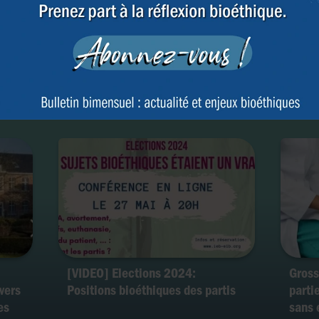
s
Deuil périnatal – Belgique : vers
Amyot
ité ?
la possibilité d’une sépulture
trait
pour tout fœtus né sans vie, quel
pour 
que soit son âge gestationnel ?
penda
[VIDEO] Elections 2024:
Gross
 vers
Positions bioéthiques des partis
parti
es
sans e