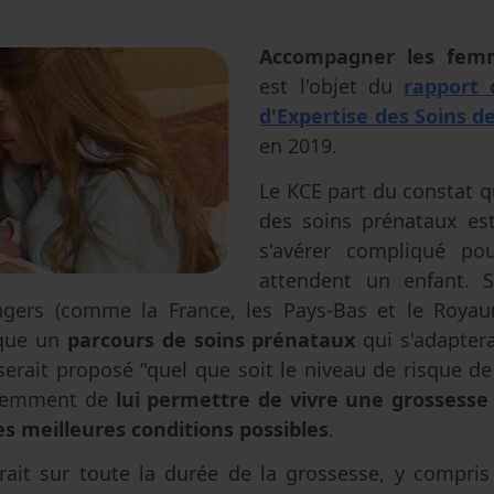
Avortement
Filiation & accès aux origines
Genre & sexualité
Eugénisme
Accompagner les fem
est l'objet du
rapport 
Transhumanisme
d'Expertise des Soins d
Intelligence artificielle
en 2019.
Le KCE part du constat q
des soins prénataux est
s'avérer compliqué po
attendent un enfant. S
ngers (comme la France, les Pays-Bas et le Royau
ique un
parcours de soins prénataux
qui s'adapter
serait proposé ‘'quel que soit le niveau de risque de
idemment de
lui permettre de vivre une grossesse
es meilleures conditions possibles
.
erait sur toute la durée de la grossesse, y compris