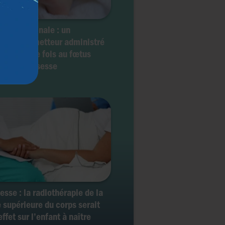
rophie spinale : un
ement prometteur administré
la première fois au fœtus
nt la grossesse
esse : la radiothérapie de la
e supérieure du corps serait
ffet sur l’enfant à naître