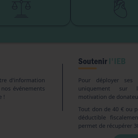
té institutionnelle
Eugéni
Accès aux origines
Transhumani
Intelligence artifici
Soutenir
l'IEB
tre d'information
Pour déployer ses a
e nos événements
uniquement sur l
e !
motivation de donateur
Tout don de 40 € ou pl
déductible fiscalem
permet de récupérer 3