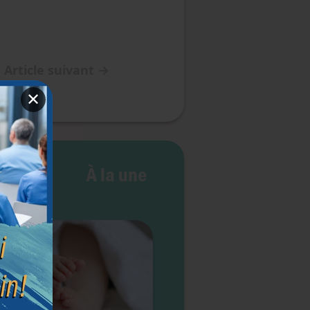
Article suivant
→
✕
 vie
À la une