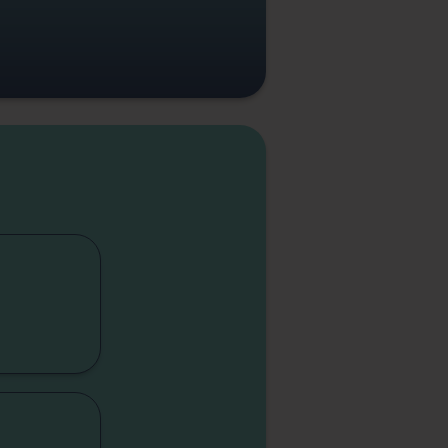
cap
lité