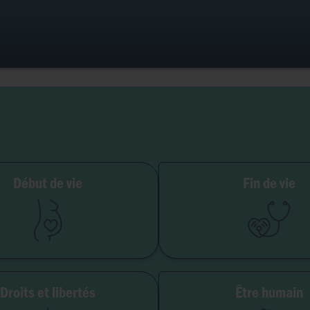
ilité et grossesse
Début de vie
Fin de vie
PMA
Soins palliatifs
Embryon
Euthanasie
GPA
Don d'organes
Avortement
Maladie & handi
Droits et libertés
Être humain
erté de conscience
Genre & sexua