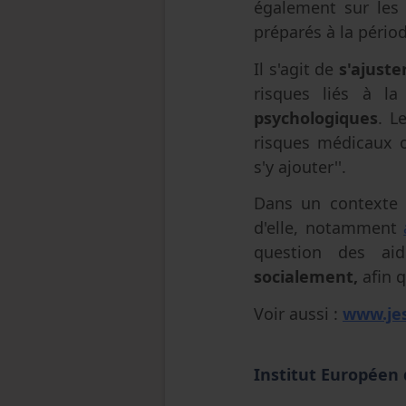
également sur les 
préparés à la pério
Il s'agit de
s'ajust
risques liés à l
psychologiques
. L
risques médicaux ou
s'y ajouter''.
Dans un contexte
d'elle, notamment
question des ai
socialement,
afin q
Voir aussi :
www.jes
Institut Européen