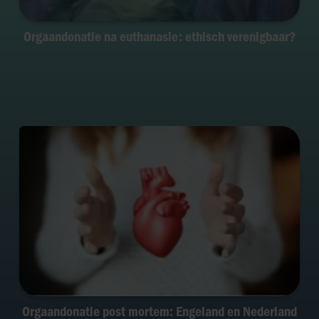
Orgaandonatie na euthanasie: ethisch verenigbaar?
Orgaandonatie post mortem: Engeland en Nederland