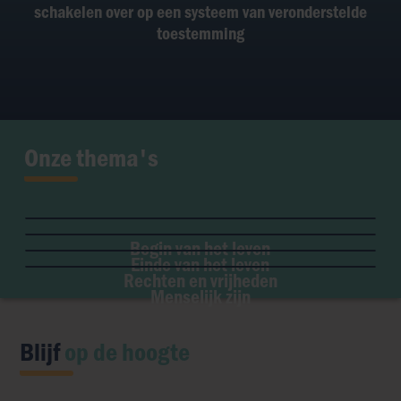
schakelen over op een systeem van veronderstelde
toestemming
Onze thema's
Zwangerschap
MBV
Palliatieve zorg
Ziekte & handicap
Embryo
Vrijheid van geweten
Euthanasie
Geslacht & seksualiteit
Draagmoederschap
Begin van het leven
Institutionele vrijheid
Orgaandonatie
Einde van het leven
Eugenetica
Abortus
Toegang tot oorsprong
Rechten en vrijheden
Transhumanisme
Menselijk zijn
Kunstmatige intelligentie
Blijf
op de hoogte