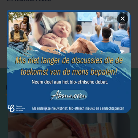
✕
Vorige artikel
Volgende artikel
←
→
Einde van het
Orgaandonatie
leven