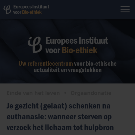
Europees Instituut
voor
Bio-ethiek
Europees Instituut
voor
Bio-ethiek
Uw referentiecentrum
voor bio-ethische
actualiteit en vraagstukken
Einde van het leven
•
Orgaandonatie
Je gezicht (gelaat) schenken na
euthanasie: wanneer sterven op
verzoek het lichaam tot hulpbron