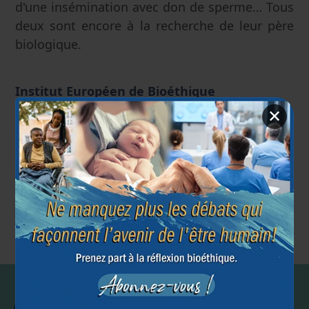
d'une insémination avec don de sperme… Tous
deux sont encore à la recherche de leur père
biologique.
Institut Européen de Bioéthique
3 juillet 2019
✕
Article précédent
Article suivant
←
→
Droits et
Accès aux origines