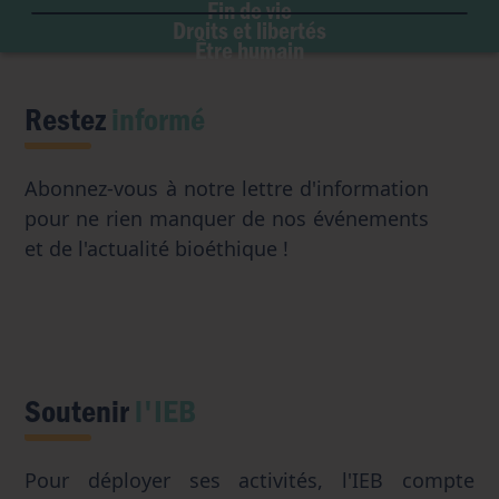
Don d'organes
Fin de vie
Eugénisme
Avortement
Accès aux origines
Droits et libertés
Transhumanisme
Être humain
Intelligence artificielle
Restez
informé
Abonnez-vous à notre lettre d'information
pour ne rien manquer de nos événements
et de l'actualité bioéthique !
Soutenir
l'IEB
Pour déployer ses activités, l'IEB compte