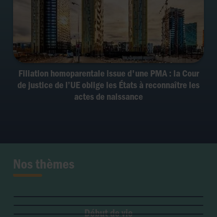
Filiation homoparentale issue d'une PMA : la Cour
de justice de l’UE oblige les États à reconnaître les
actes de naissance
Nos thèmes
Fertilité et grossesse
PMA
Soins palliatifs
Maladie & handicap
Embryon
Liberté de conscience
Euthanasie
Genre & sexualité
GPA
Début de vie
Liberté institutionnelle