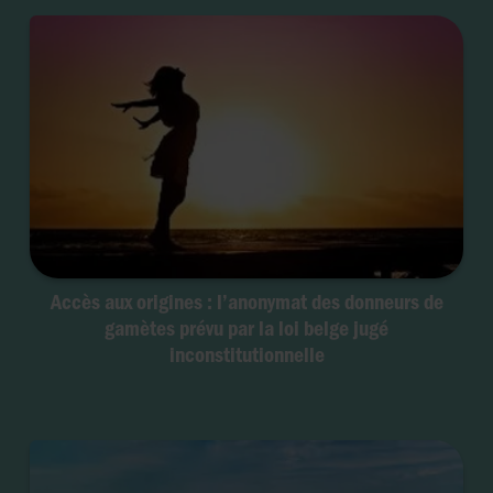
Accès aux origines : l’anonymat des donneurs de
gamètes prévu par la loi belge jugé
inconstitutionnelle