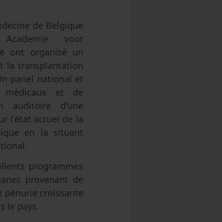
édecine de Belgique
 Academie voor
ë ont organisé un
 la transplantation
n panel national et
ts médicaux et de
n auditoire d'une
 l'état actuel de la
gique en la situant
tional.
cellents programmes
rganes provenant de
 pénurie croissante
 le pays.