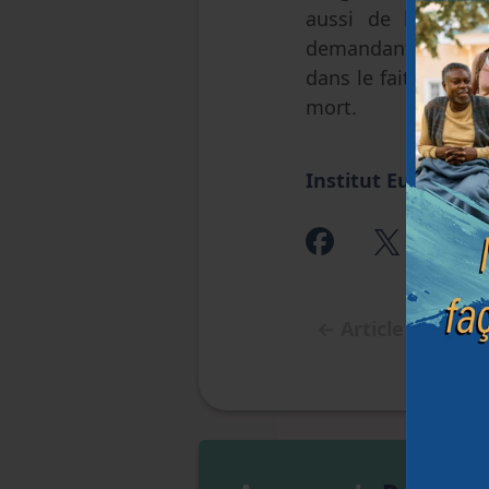
aussi de la trans
demandant l'euthana
dans le fait de do
mort.
Institut Européen
←
Article précéd