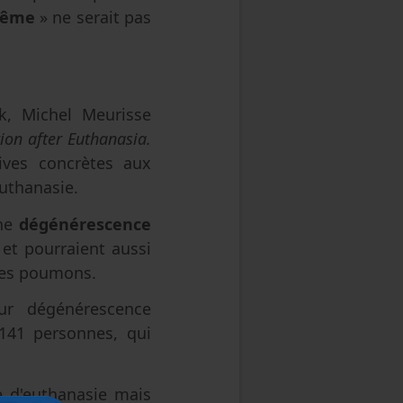
rême
» ne serait pas
k, Michel Meurisse
on after Euthanasia.
ives concrètes aux
uthanasie.
une
dégénérescence
 et pourraient aussi
 les poumons.
ur dégénérescence
141 personnes, qui
e d'euthanasie mais