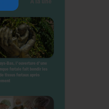
e vie
À la une
ays-Bas, l'ouverture d'une
nque fœtale fait bondir les
de tissus fœtaux après
tement