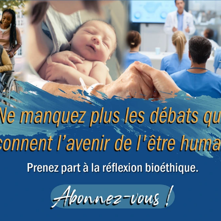
plantation d'organes, certains médecins craigne
sie ne trouve un incitant supplémentaire et une ju
nner ses organes qui sauveraient une vie alors qu'e
 de Bioéthique
|
9 décembre 2010
ent