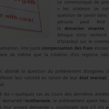
Le communiqué de pre
« les orateurs se so
question de savoir dans 
pénurie peut être
la
donation vivante
,
éthique strict renforcé
d'Istanbul sur le comme
antation. Une juste
compensation des frais
encour
saire de même que la création d'un registre nat
ont abordé la question du prélèvement d'organes 
ester leur volonté en raison de leur
état mental
,
al.
ué les « quelques cas au cours des dernières années
t demandé l'
euthanasie
, le prélèvement ayant lieu 
à leur propre demande », soulignant que s'il n'y a