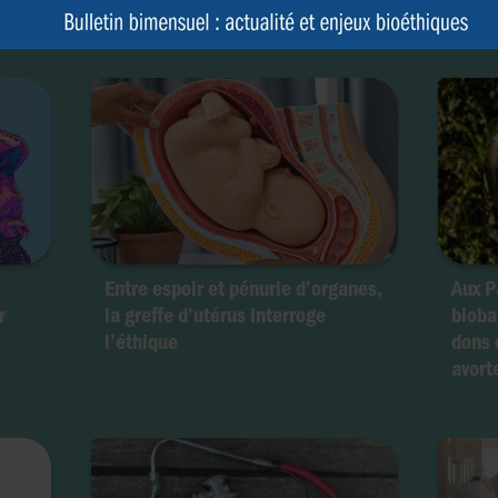
Fin d
rganes
Entre espoir et pénurie d’organes,
Aux P
r
la greffe d’utérus interroge
bioba
l’éthique
dons 
avor