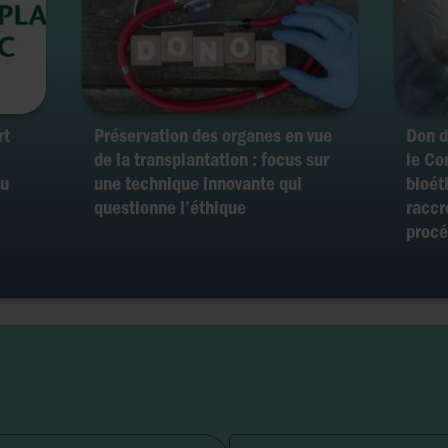
rt
Préservation des organes en vue
Don d
de la transplantation : focus sur
le Co
au
une technique innovante qui
bioét
questionne l’éthique
raccr
procé