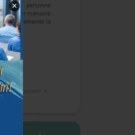
nt que la personne
✕
stification malsaine
lle-même demande la
Article suivant
→