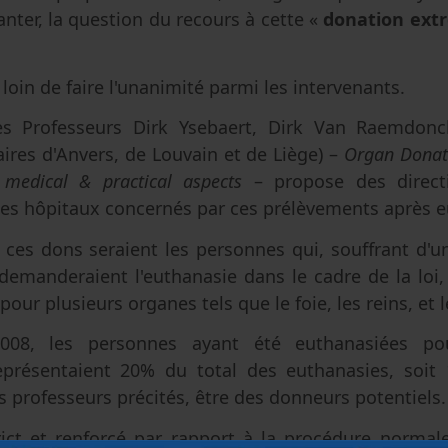
anter, la question du recours à cette «
donation ext
loin de faire l'unanimité parmi les intervenants.
es Professeurs Dirk Ysebaert, Dirk Van Raemdonc
aires d'Anvers, de Louvain et de Liège) –
Organ Donati
 medical & practical aspects
– propose des direct
des hôpitaux concernés par ces prélèvements après e
à ces dons seraient les personnes qui, souffrant d'
emanderaient l'euthanasie dans le cadre de la loi,
pour plusieurs organes tels que le foie, les reins, et
2008, les personnes ayant été euthanasiées po
présentaient 20% du total des euthanasies, soit 
es professeurs précités, être des donneurs potentiels.
rict et renforcé par rapport à la procédure normal