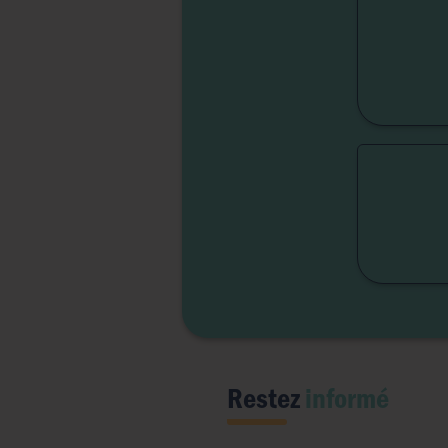
Fert
Lib
Liber
Restez
informé