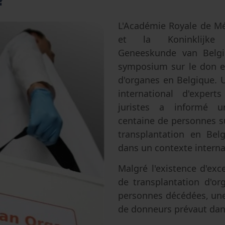
Avortement
Filiation & accès aux origines
Genre & sexualité
Eugénisme
L'Académie Royale de M
et la Koninklijke
Transhumanisme
Geneeskunde van Belgi
Intelligence artificielle
symposium sur le don et
d'organes en Belgique. U
international d'exper
juristes a informé u
centaine de personnes sur
transplantation en Bel
dans un contexte interna
Malgré l'existence d'ex
de transplantation d'o
personnes décédées, une
de donneurs prévaut dans