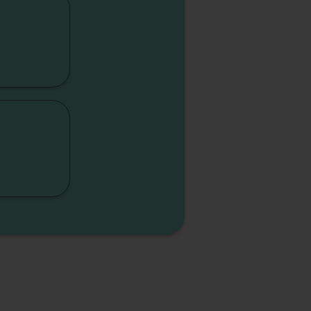
cap
lité
sme
sme
elle