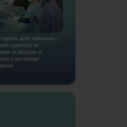
’organes après euthanasie :
mité consultatif de
hique de Belgique se
oche à une éthique
durale