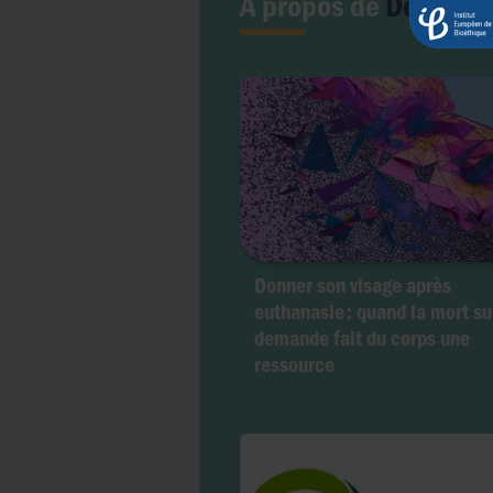
A propos de
Don d'o
Donner son visage après
euthanasie : quand la mort su
demande fait du corps une
ressource