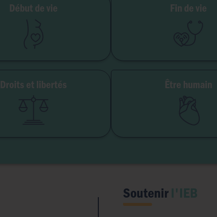
ilité et grossesse
Début de vie
Fin de vie
PMA
Soins palliatifs
Embryon
Euthanasie
GPA
Don d'organes
Avortement
Maladie & handi
Droits et libertés
Être humain
erté de conscience
Genre & sexua
té institutionnelle
Eugéni
Accès aux origines
Transhumani
Intelligence artifici
Soutenir
l'IEB