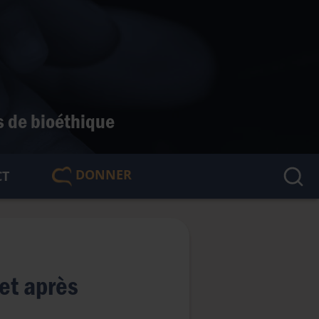
s de bioéthique
DONNER
CT
🇫🇷
 et après