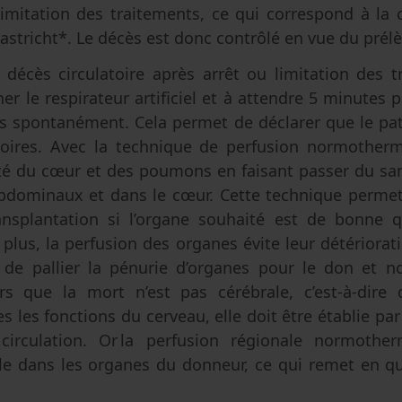
 limitation des traitements, ce qui correspond à la 
aastricht*. Le décès est donc contrôlé en vue du pr
un décès circulatoire après arrêt ou limitation des t
er le respirateur artificiel et à attendre 5 minutes p
s spontanément. Cela permet de déclarer que le pat
latoires. Avec la technique de perfusion normother
ivité du cœur et des poumons en faisant passer du s
bdominaux et dans le cœur. Cette technique permet d
splantation si l’organe souhaité est de bonne qu
 plus, la perfusion des organes évite leur détériorat
 de pallier la pénurie d’organes pour le don et 
s que la mort n’est pas cérébrale, c’est-à-dire d
es les fonctions du cerveau, elle doit être établie par 
 circulation. Or la perfusion régionale normothe
ielle dans les organes du donneur, ce qui remet en qu