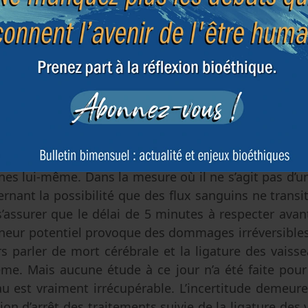
ligaturer les vaisseaux cérébraux. De cette façon, il
epartent pas vers le cerveau. Ici apparait un aut
ure des vaisseaux cérébraux est un acte qui ne vis
 - celui-ci est réputé mort - mais à empêcher de 
u. Or, il n’est pas certain que cette opération su
 flux vers le cerveau. L’incertitude du diagnostic 
ires mais aussi cérébraux pose question à de nombr
ort ne serait pas respectée.
la question se pose en effet de savoir si la mor
es lui-même. Dans la mesure où il ne s’agit pas d’u
rnant la possibilité que des flux sanguins ne transit
 s’assurer que le délai de 5 minutes à respecter avan
neur potentiel provoque des dommages irréversibles 
rs parler de mort cérébrale et la ligature des vaisse
e. Mais aucune étude à ce jour n’a été faite pour 
u est vraiment irrécupérable. L’incertitude demeur
sion d’arrêt des traitements suivie de la ligature de