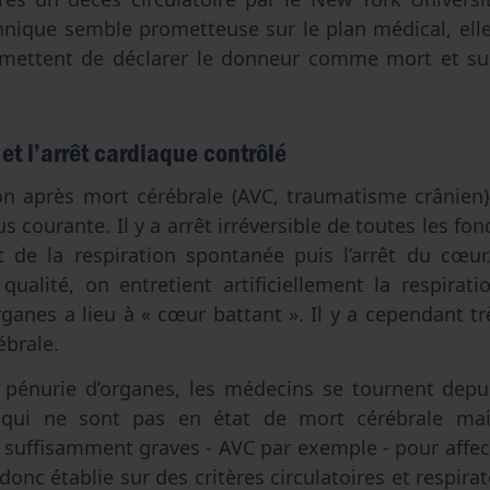
chnique semble prometteuse sur le plan médical, el
ermettent de déclarer le donneur comme mort et susc
et l’arrêt cardiaque contrôlé
on après mort cérébrale (AVC, traumatisme crânien
s courante. Il y a arrêt irréversible de toutes les fo
êt de la respiration spontanée puis l’arrêt du cœu
alité, on entretient artificiellement la respirati
rganes a lieu à « cœur battant ». Il y a cependant 
rébrale.
 pénurie d’organes, les médecins se tournent dep
 qui ne sont pas en état de mort cérébrale mai
suffisamment graves - AVC par exemple - pour affect
donc établie sur des critères circulatoires et respirato