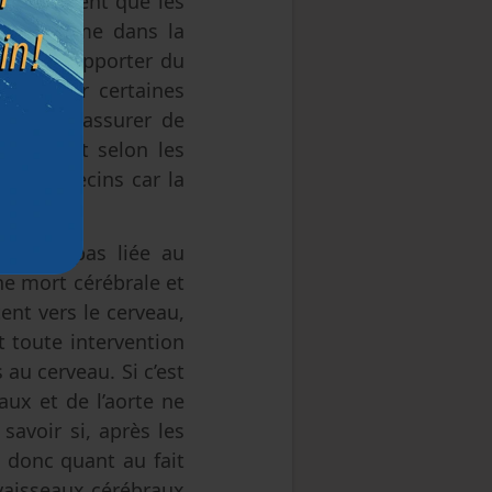
s s’assurent que les
re problème dans la
e pas à apporter du
restaurer certaines
ffise à s’assurer de
de la mort selon les
eux médecins car la
t n’est pas liée au
ne mort cérébrale et
ent vers le cerveau,
t toute intervention
au cerveau. Si c’est
aux et de l’aorte ne
savoir si, après les
e donc quant au fait
s vaisseaux cérébraux