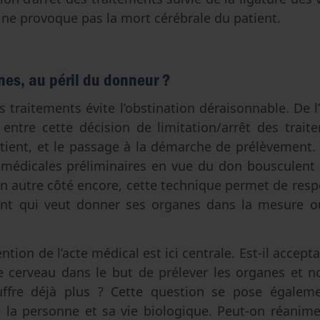
e ne provoque pas la mort cérébrale du patient.
anes, au péril du donneur ?
es traitements évite l’obstination déraisonnable. De l’
le entre cette décision de limitation/arrêt des trait
atient, et le passage à la démarche de prélèvement. 
médicales préliminaires en vue du don bousculent pa
un autre côté encore, cette technique permet de resp
ent qui veut donner ses organes dans la mesure o
ention de l’acte médical est ici centrale. Est-il accept
le cerveau dans le but de prélever les organes et n
uffre déjà plus ? Cette question se pose égaleme
de la personne et sa vie biologique. Peut-on réanim