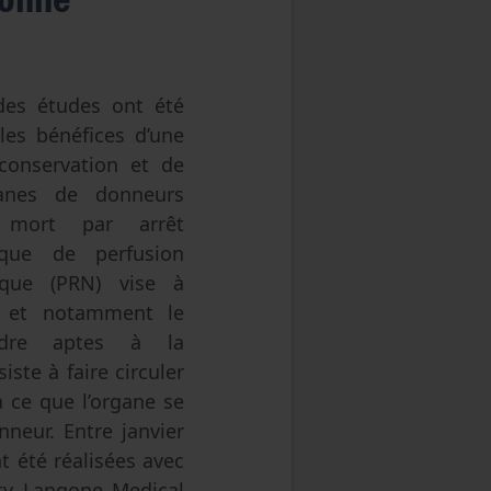
des études ont été
les bénéfices d’une
conservation et de
ganes de donneurs
 mort par arrêt
nique de perfusion
ique (PRN) vise à
, et notamment le
ndre aptes à la
iste à faire circuler
 ce que l’organe se
nneur. Entre janvier
t été réalisées avec
ity Langone Medical