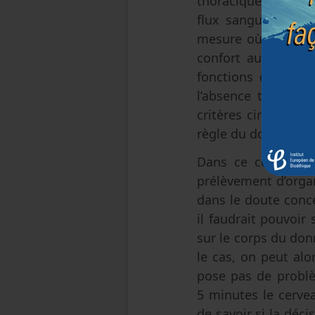
thoracique ou bien 
flux sanguins ne r
mesure où la ligat
confort au donneur
fonctions du cervea
l’absence totale de
critères circulato
règle du donneur m
Dans ce contexte, 
prélèvement d’organ
dans le doute conce
il faudrait pouvoir
sur le corps du don
le cas, on peut alo
pose pas de problèm
5 minutes le cervea
de savoir si la déci