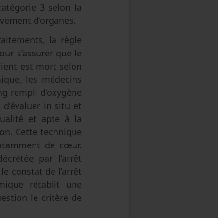
catégorie 3 selon la
élèvement d’organes.
raitements, la règle
our s’assurer que le
ient est mort selon
mique, les médecins
ang rempli d’oxygène
’évaluer in situ et
alité et apte à la
ion. Cette technique
notamment de cœur.
écrétée par l’arrêt
le constat de l’arrêt
rmique rétablit une
estion le critère de