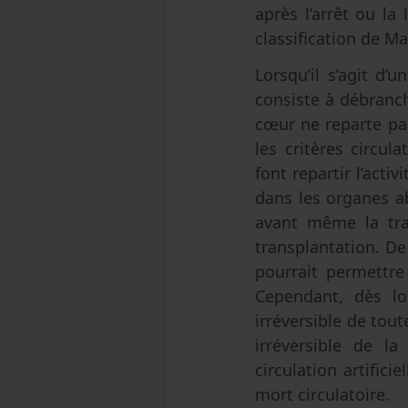
après l’arrêt ou la
classification de M
Lorsqu’il s’agit d’
consiste à débranch
cœur ne reparte pa
les critères circu
font repartir l’act
dans les organes a
avant même la tran
transplantation. De
pourrait permettre
Cependant, dès lor
irréversible de tout
irréversible de la
circulation artific
mort circulatoire.