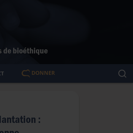
s de bioéthique
DONNER
CT
🇫🇷
lantation :
ionne