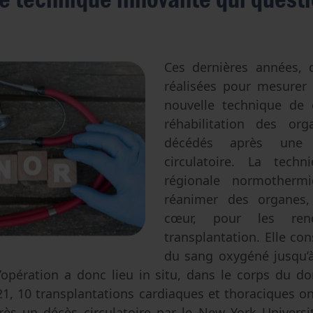
Avortement
Filiation & accès aux origines
Genre & sexualité
Eugénisme
Transhumanisme
Ces dernières années, 
réalisées pour mesurer 
Intelligence artificielle
nouvelle technique de 
réhabilitation des or
décédés après une
circulatoire. La tech
régionale normotherm
réanimer des organes
cœur, pour les re
transplantation. Elle cons
du sang oxygéné jusqu’à
’opération a donc lieu in situ, dans le corps du do
1, 10 transplantations cardiaques et thoraciques on
rès un décès circulatoire par le New York Univers