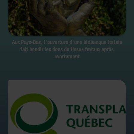
Aux Pays-Bas, l'ouverture d'une biobanque fœtale
fait bondir les dons de tissus fœtaux après
avortement