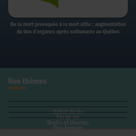
De la mort provoquée à la mort utile : augmentation
du don d’organes après euthanasie au Québec
Nos thèmes
Fertilité et grossesse
PMA
Soins palliatifs
Maladie & handicap
Embryon
Liberté de conscience
Euthanasie
Genre & sexualité
GPA
Début de vie
Liberté institutionnelle
Don d'organes
Fin de vie
Eugénisme
Avortement
Accès aux origines
Droits et libertés
Transhumanisme
Être humain
Intelligence artificielle