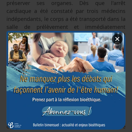
préserver ses organes. Dès que l'arrêt
cardiaque a été constaté par trois médecins
indépendants, le corps a été transporté dans la
salle de prélèvement et immédiatement
entubé pour garder les organes « vivants » et
✕
éviter leur dégradation. Quatorze minutes se
sont écoulées entre le geste d'euthanasie et
l'opération de prélèvement des différents
organes. Les euthanasies ont été faites par une
équipe de médecins différente de celle
procédant aux prélèvements et
transplantations.
L'anonymat et les circonstances de la mort du
donneur ne sont pas connus du receveur.
Certains soulignent que le prélèvement des
organes après une euthanasie permet une