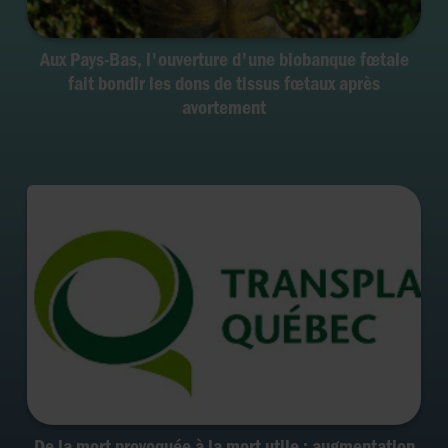
Aux Pays-Bas, l'ouverture d'une biobanque fœtale
fait bondir les dons de tissus fœtaux après
avortement
De la mort provoquée à la mort utile : augmentation