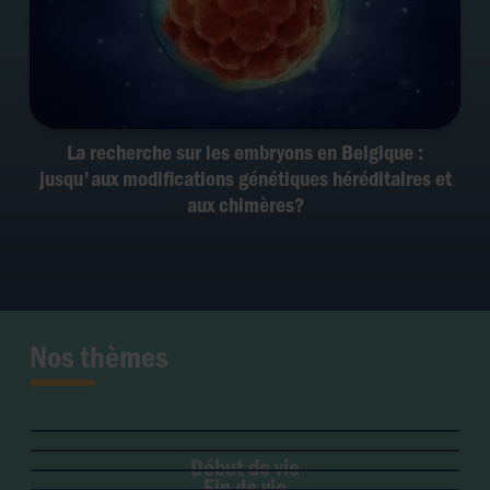
La recherche sur les embryons en Belgique :
jusqu'aux modifications génétiques héréditaires et
aux chimères?
Nos thèmes
Fertilité et grossesse
PMA
Soins palliatifs
Maladie & handicap
Embryon
Liberté de conscience
Euthanasie
Genre & sexualité
GPA
Début de vie
Liberté institutionnelle
Don d'organes
Fin de vie
Eugénisme
Avortement