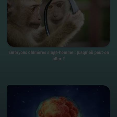
Embryons chimères singe-homme : jusqu’où peut-on
aller ?