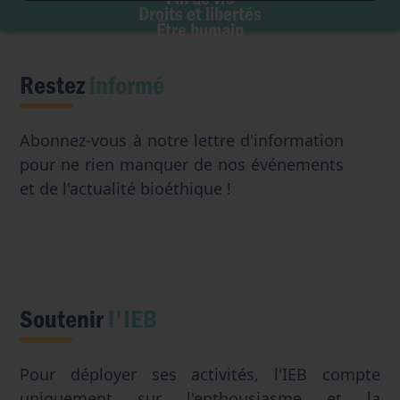
Accès aux origines
Droits et libertés
Transhumanisme
Être humain
Intelligence artificielle
Restez
informé
Abonnez-vous à notre lettre d'information
pour ne rien manquer de nos événements
et de l'actualité bioéthique !
Soutenir
l'IEB
Pour déployer ses activités, l'IEB compte
uniquement sur l'enthousiasme et la