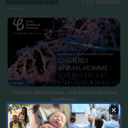
Être humain
Transhumanisme
Chimères animal-homme : état des lieux et enjeux
bioéthiques
✕