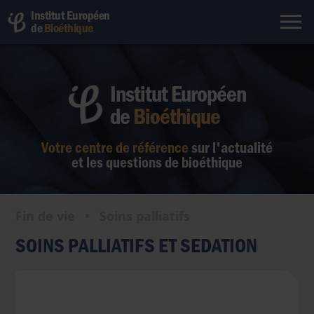
Institut Européen
de
Bioéthique
Institut Européen
de
Bioéthique
Votre centre de référence
sur l'actualité
et les questions de bioéthique
Fin de vie
•
Soins palliatifs
SOINS PALLIATIFS ET SEDATION