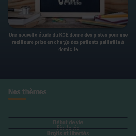
Une nouvelle étude du KCE donne des pistes pour une
meilleure prise en charge des patients palliatifs à
domicile
Nos thèmes
Fertilité et grossesse
PMA
Soins palliatifs
Maladie & handicap
Embryon
Liberté de conscience
Euthanasie
Genre & sexualité
GPA
Début de vie
Liberté institutionnelle
Don d'organes
Fin de vie
Eugénisme
Avortement
Accès aux origines
Droits et libertés
Transhumanisme