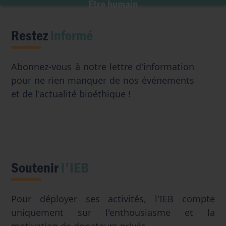
Être humain
Intelligence artificielle
Restez
informé
Abonnez-vous à notre lettre d'information
pour ne rien manquer de nos événements
et de l'actualité bioéthique !
Soutenir
l'IEB
Pour déployer ses activités, l'IEB compte
uniquement sur l'enthousiasme et la
motivation de donateurs privés.