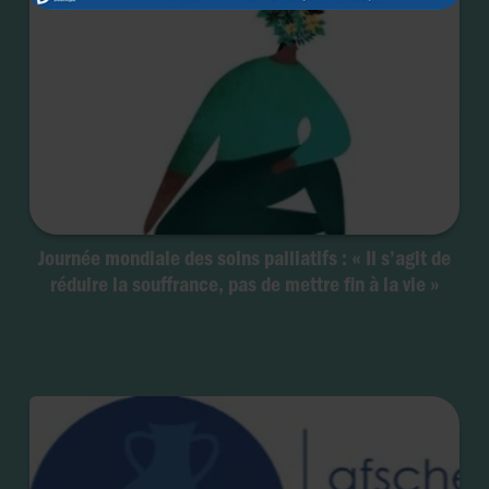
Journée mondiale des soins palliatifs : « Il s’agit de
réduire la souffrance, pas de mettre fin à la vie »