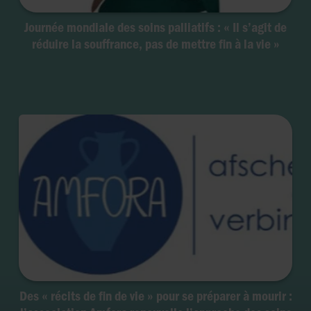
Journée mondiale des soins palliatifs : « Il s’agit de
réduire la souffrance, pas de mettre fin à la vie »
Des « récits de fin de vie » pour se préparer à mourir :