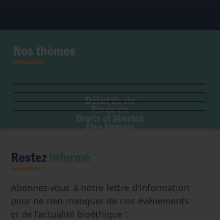
Nos thèmes
Fertilité et grossesse
PMA
Soins palliatifs
Maladie & handicap
Embryon
Liberté de conscience
Euthanasie
Genre & sexualité
GPA
Début de vie
Liberté institutionnelle
Don d'organes
Fin de vie
Eugénisme
Avortement
Accès aux origines
Droits et libertés
Transhumanisme
Être humain
Intelligence artificielle
Restez
informé
Abonnez-vous à notre lettre d'information
pour ne rien manquer de nos événements
et de l'actualité bioéthique !