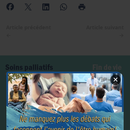
Article précédent
Article suivant
←
→
Fin de vie
Soins palliatifs
✕