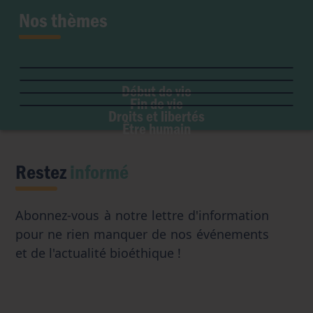
Nos thèmes
Fertilité et grossesse
PMA
Soins palliatifs
Maladie & handicap
Embryon
Liberté de conscience
Euthanasie
Genre & sexualité
GPA
Début de vie
Liberté institutionnelle
Don d'organes
Fin de vie
Eugénisme
Avortement
Accès aux origines
Droits et libertés
Transhumanisme
Être humain
Intelligence artificielle
Restez
informé
Abonnez-vous à notre lettre d'information
pour ne rien manquer de nos événements
et de l'actualité bioéthique !