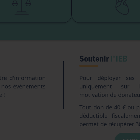
té institutionnelle
Eugéni
Accès aux origines
Transhumani
Intelligence artifici
Soutenir
l'IEB
tre d'information
Pour déployer ses a
e nos événements
uniquement sur l
e !
motivation de donateur
Tout don de 40 € ou pl
déductible fiscalem
permet de récupérer 3