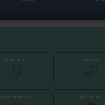
ilité et grossesse
Début de vie
Fin de vie
PMA
Soins palliatifs
Embryon
Euthanasie
GPA
Don d'organes
Avortement
Maladie & handi
Droits et libertés
Être humain
erté de conscience
Genre & sexua