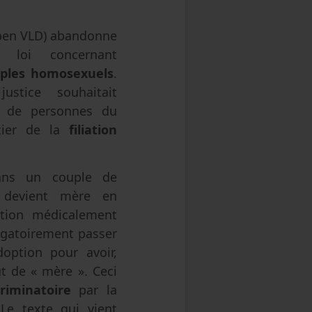
pen VLD) abandonne
e loi concernant
ouples homosexuels
.
stice souhaitait
s de personnes du
cier de la
filiation
dans un couple de
s devient mère en
ation médicalement
ligatoirement passer
doption pour avoir,
ut de « mère ». Ceci
iminatoire
par la
 Le texte qui vient