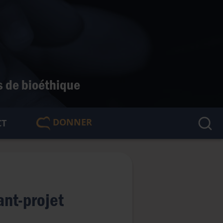
s de bioéthique
DONNER
CT
🇫🇷
ant-projet