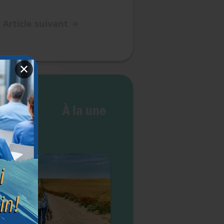
Article suivant
→
✕
ts et
À la une
rtés