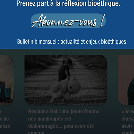
Accès aux origines : l’anonymat
PMA :
ur
des donneurs de gamètes prévu
Bioét
e de
par la loi belge jugé
la le
inconstitutionnelle
donn
e
Royaume-Uni : une jeune femme
« Je 
e de
née handicapée est
émiss
aître
dédommagée… pour avoir été
avoir
conçue
conju