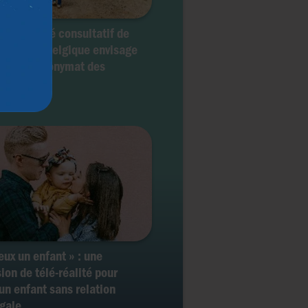
 Le Comité consultatif de
hique de Belgique envisage
vée de l’anonymat des
eurs
veux un enfant » : une
ion de télé-réalité pour
 un enfant sans relation
gale