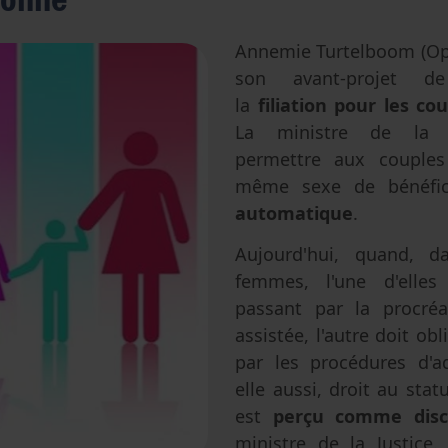
Avortement
Filiation & accès aux origines
Genre & sexualité
Eugénisme
Annemie Turtelboom (O
son avant-projet d
Transhumanisme
la
filiation pour les c
Intelligence artificielle
La ministre de la ju
permettre aux couple
même sexe de bénéfi
automatique
.
Aujourd'hui, quand, 
femmes, l'une d'elle
passant par la procré
assistée, l'autre doit ob
par les procédures d'a
elle aussi, droit au stat
est
perçu comme discr
ministre de la Justice.