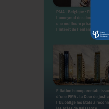
PMA - Belgique : Fin de
l’anonymat des donneurs...po
une meilleure prise en compt
l’intérêt de l’enfant ?
Filiation homoparentale issu
d'une PMA : la Cour de justic
l’UE oblige les États à reconn
les actes de naissance