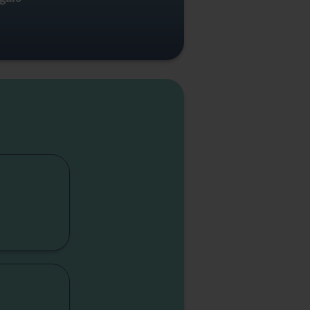
cap
lité