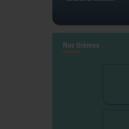
Nos thèmes
Fert
Lib