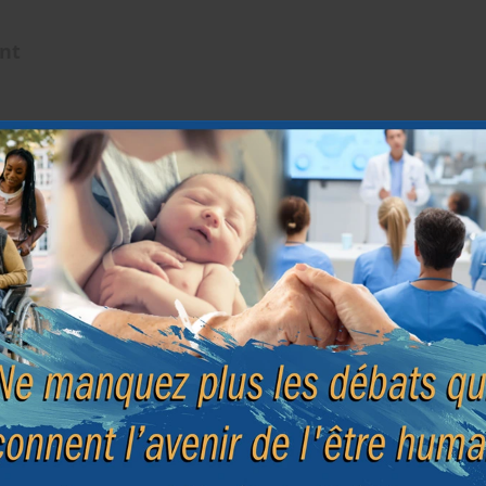
ent
Droi
x origines
libe