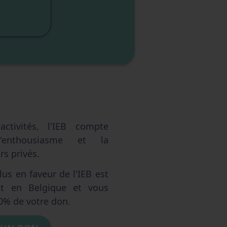
sme
sme
elle
ctivités, l'IEB compte
'enthousiasme et la
s privés.
us en faveur de l'IEB est
ent en Belgique et vous
0% de votre don.