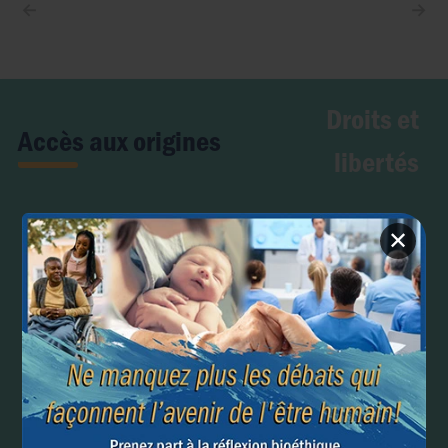
←
→
Droits et
Accès aux origines
libertés
✕