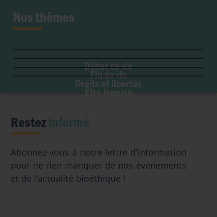
Nos thèmes
Fertilité et grossesse
PMA
Soins palliatifs
Maladie & handicap
Embryon
Liberté de conscience
Euthanasie
Genre & sexualité
GPA
Début de vie
Liberté institutionnelle
Don d'organes
Fin de vie
Eugénisme
Avortement
Accès aux origines
Droits et libertés
Transhumanisme
Être humain
Intelligence artificielle
Restez
informé
Abonnez-vous à notre lettre d'information
pour ne rien manquer de nos événements
et de l'actualité bioéthique !