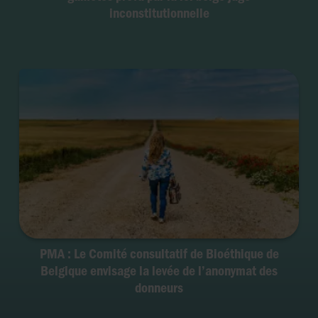
inconstitutionnelle
PMA : Le Comité consultatif de Bioéthique de
Belgique envisage la levée de l’anonymat des
donneurs