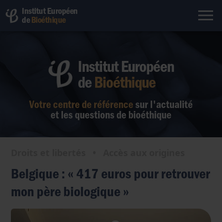
Institut Européen
de
Bioéthique
Institut Européen
de
Bioéthique
Votre centre de référence
sur l'actualité
et les questions de bioéthique
Droits et libertés
•
Accès aux origines
Belgique : « 417 euros pour retrouver
mon père biologique »