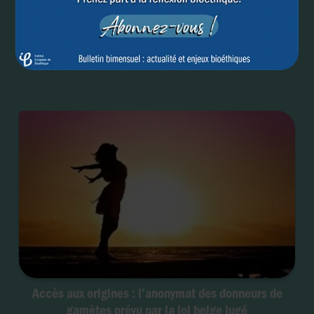
PMA - Belgique : Fin de l’anonymat des
donneurs...pour une meilleure prise en compte de
l’intérêt de l’enfant ?
Accès aux origines : l’anonymat des donneurs de
gamètes prévu par la loi belge jugé