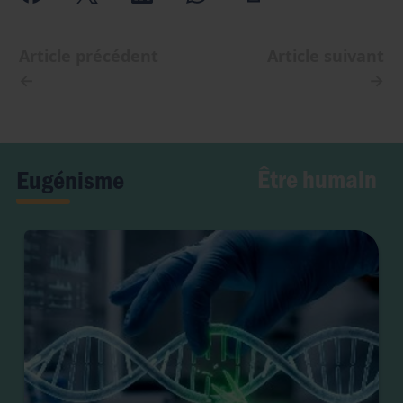
Article précédent
Article suivant
←
→
Être humain
Eugénisme