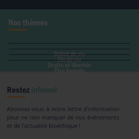
Nos thèmes
Fertilité et grossesse
PMA
Soins palliatifs
Maladie & handicap
Embryon
Liberté de conscience
Euthanasie
Genre & sexualité
GPA
Début de vie
Liberté institutionnelle
Don d'organes
Fin de vie
Eugénisme
Avortement
Accès aux origines
Droits et libertés
Transhumanisme
Être humain
Intelligence artificielle
Restez
informé
Abonnez-vous à notre lettre d'information
pour ne rien manquer de nos événements
et de l'actualité bioéthique !