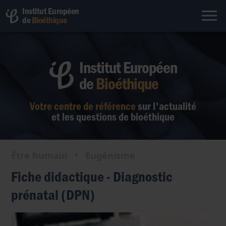
Institut Européen
de
Bioéthique
Institut Européen
de
Bioéthique
Votre centre de référence
sur l'actualité
et les questions de bioéthique
Être humain
•
Eugénisme
Fiche didactique - Diagnostic
prénatal (DPN)