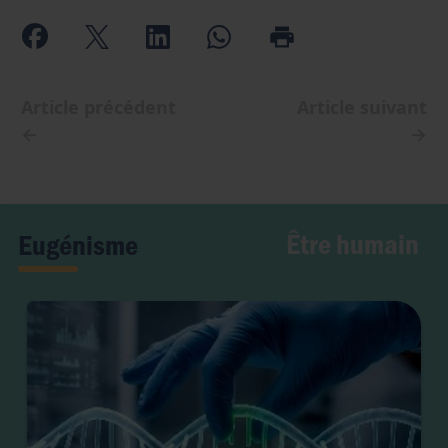
Article précédent
Article suivant
←
→
Être humain
Eugénisme