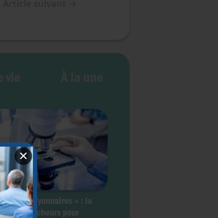
Article suivant
→
 vie
À la une
✕
èles embryonnaires » : la
e des chercheurs pour