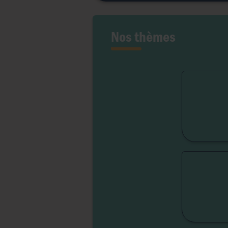
Nos thèmes
Fert
Lib
Liber