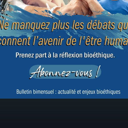
enjeux éthiques liés à leur
repro
conservation et à leur destruction
embr
inévitable
 un
Bioéthique en Belgique : la
Lance
conférence de l'IEB se tiendra ce
Vie à
13 février