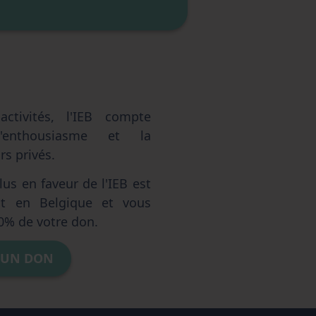
ctivités, l'IEB compte
'enthousiasme et la
s privés.
us en faveur de l'IEB est
ent en Belgique et vous
0% de votre don.
 UN DON