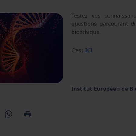
Avortement
Filiation & accès aux origines
Genre & sexualité
Eugénisme
Testez vos connaissan
questions parcourant d
Transhumanisme
bioéthique.
Intelligence artificielle
C'est
ICI
Institut Européen de B