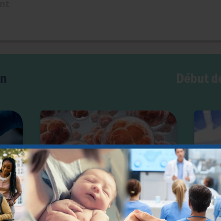
ent
Début de
on
Cryopréservation des embryons :
« Mod
erte
une étude met en lumière les
cours