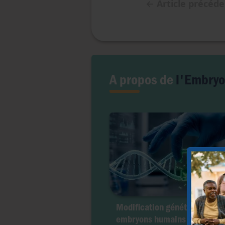
←
Article précéd
A propos de
l'Embry
Modification génétique des
embryons humains : porte ouv