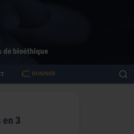
s de bioéthique
DONNER
CT
🇫🇷
 en 3