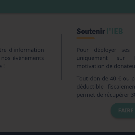
Soutenir
l'IEB
tre d'information
Pour déployer ses a
e nos événements
uniquement sur l
e !
motivation de donateur
Tout don de 40 € ou pl
déductible fiscalem
permet de récupérer 3
FAIRE