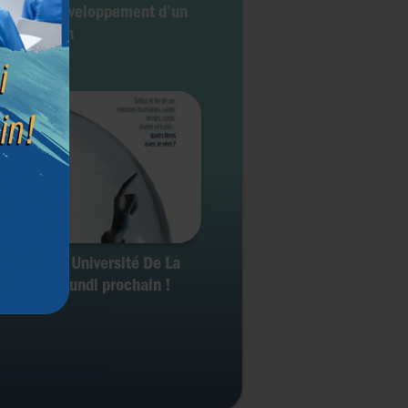
duire le développement d’un
yon humain
ment de l'Université De La
 Bruxelles lundi prochain !