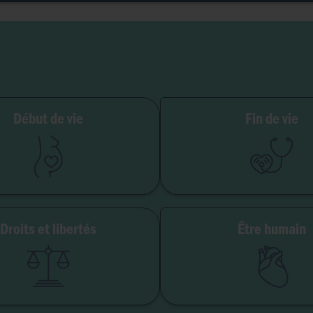
ilité et grossesse
Début de vie
Fin de vie
PMA
Soins palliatifs
Embryon
Euthanasie
GPA
Don d'organes
Avortement
Maladie & handi
Droits et libertés
Être humain
erté de conscience
Genre & sexua
té institutionnelle
Eugéni
Accès aux origines
Transhumani
Intelligence artifici