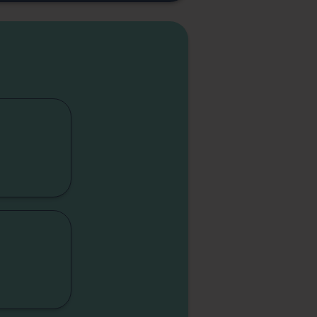
cap
lité
sme
sme
elle