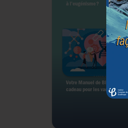
à l’eugénisme ?
Votre Manuel de Bioéthique :
cadeau pour les vacances ?