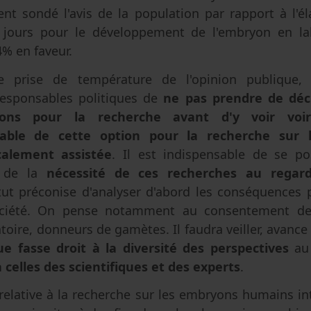
ent sondé l'avis de la population par rapport à l'
 jours pour le développement de l'embryon en lab
% en faveur.
 prise de température de l'opinion publique, l
sponsables politiques de
ne pas prendre de déci
yons pour la recherche avant d'y voir voi
table de cette option pour la recherche sur 
calement assistée
. Il est indispensable de se p
e de la
nécessité de ces recherches au regard
titut préconise d'analyser d'abord les conséquences 
ociété. On pense notamment au consentement de
oire, donneurs de gamètes. Il faudra veiller, avance 
que fasse droit à la diversité des perspectives
au 
celles des scientifiques et des experts
.
i relative à la recherche sur les embryons humains in