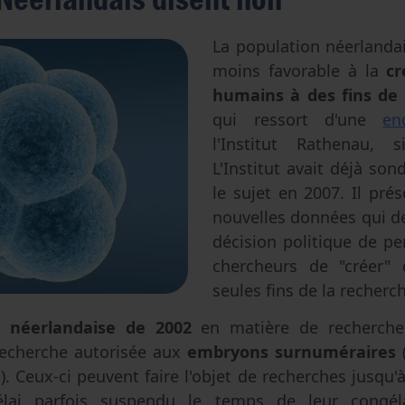
Avortement
Filiation & accès aux origines
Genre & sexualité
Eugénisme
La population néerlanda
moins favorable à la
cr
Transhumanisme
humains à des fins de
Intelligence artificielle
qui ressort d'une
en
l'Institut Rathenau,
L'Institut avait déjà son
le sujet en 2007. Il pré
nouvelles données qui de
décision politique de p
chercheurs de "créer"
seules fins de la recherch
i néerlandaise de 2002
en matière de recherch
recherche autorisée aux
embryons surnuméraires
). Ceux-ci peuvent faire l'objet de recherches jusqu'
lai parfois suspendu le temps de leur congéla