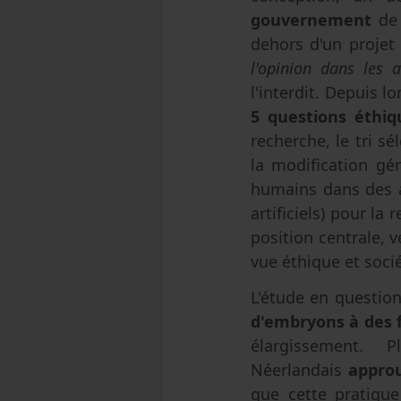
gouvernement
de
dehors d'un projet
l'opinion dans les
l'interdit. Depuis lo
5 questions éthiq
recherche, le tri s
la modification gé
humains dans des a
artificiels) pour l
position centrale, v
vue éthique et socié
L'étude en questio
d'embryons à des 
élargissement. 
Néerlandais
approu
que cette pratique