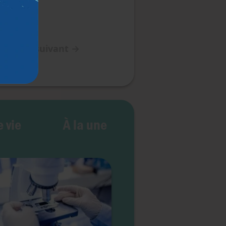
Article suivant
→
 vie
À la une