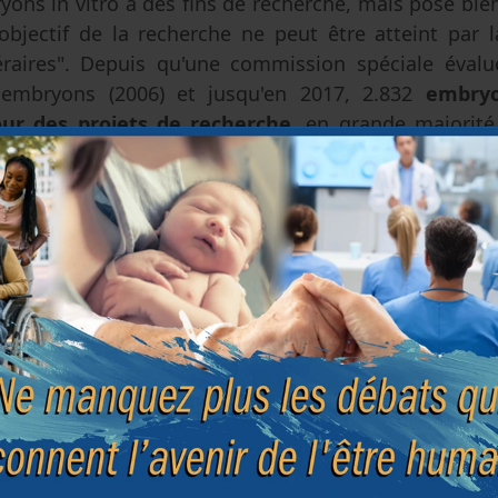
yons in vitro à des fins de recherche, mais pose bie
l'objectif de la recherche ne peut être atteint par 
aires". Depuis qu'une commission spéciale évalue
 embryons (2006) et jusqu'en 2017, 2.832
embryo
ur des projets de recherche
, en grande majorité 
el (VUB). Notons enfin que la Belgique et la
Suède
s
utoriser la création d'embryons
in vitro
à des fins de 
eption.
erche sur les embryons humains en Belgique
".
rche sur les embryons en Belgique : jusqu'aux modi
chimères?
 de Bioéthique
|
18 mars 2020