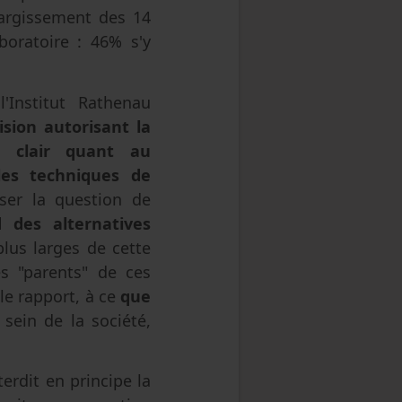
élargissement des 14
oratoire : 46% s'y
'Institut Rathenau
sion autorisant la
r clair quant au
les techniques de
oser la question de
 des alternatives
plus larges de cette
s "parents" de ces
le rapport, à ce
que
sein de la société,
terdit en principe la