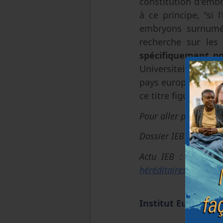
constitution d'embr
à ce principe, "si 
embryons surnumér
recherche sur les
spécifiquement po
Universiteit Bruss
pays européens à a
ce titre figure d'exc
Pour aller plus loin:
Dossier IEB "
La rech
Actu IEB :
La reche
héréditaires et aux 
Institut Européen