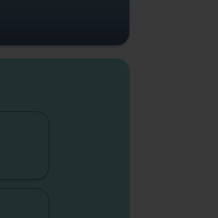
cap
lité