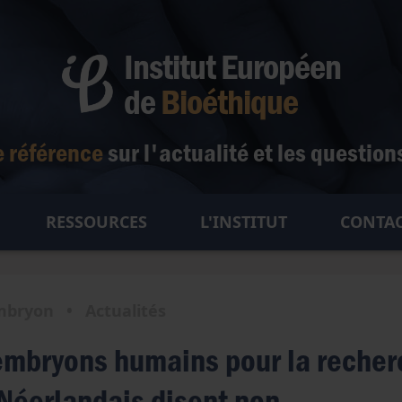
Institut Européen
de
Bioéthique
e référence
sur l'actualité
et les question
RESSOURCES
L'INSTITUT
CONTA
t de vie
Actualités
Qui sommes-nous ?
Fertilité et grossesse
e vie
Dossiers
Notre équipe
mbryon
•
Actualités
Procréation Médicalement Assistée
Soins palliatifs
s et libertés
Événements
Comité scientifique
Embryon
Euthanasie & suicide assisté
Liberté de conscience
embryons humains pour la recherc
 humain
Comité d'honneur
Gestation Pour Autrui
Don d'organes
Liberté des institutions
Maladie & handicap
Notre charte
 Néerlandais disent non