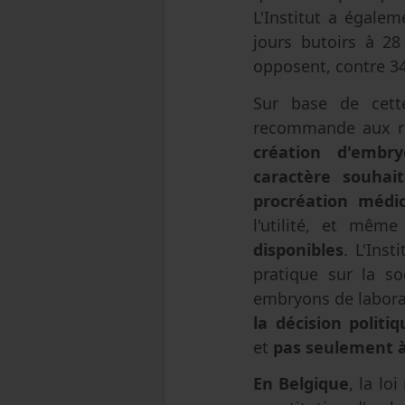
L'Institut a égalem
jours butoirs à 28
opposent, contre 34
Sur base de cette
recommande aux re
création d'embr
caractère
souhai
procréation médi
l'utilité, et mêm
disponibles
. L'Ins
pratique sur la s
embryons de laborat
la décision politi
et
pas seulement à 
En Belgique
, la lo