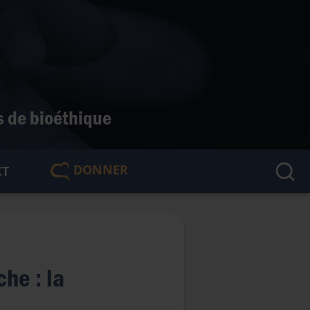
s de bioéthique
DONNER
CT
🇫🇷
he : la