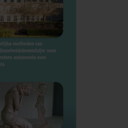
rlijke methoden van
tbaarheidsbewustzijn: naar
rotere autonomie voor
ls