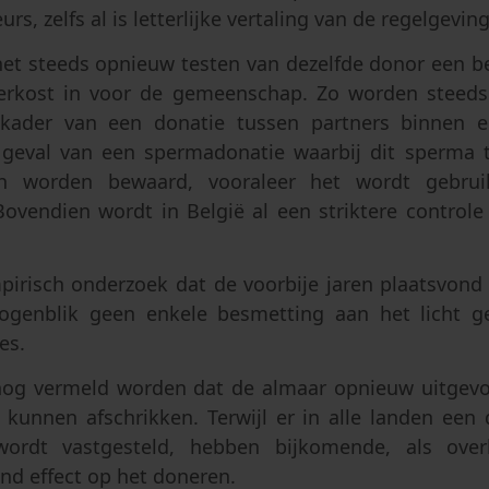
rs, zelfs al is letterlijke vertaling van de regelgeving
et steeds opnieuw testen van dezelfde donor een bel
rkost in voor de gemeenschap. Zo worden steeds
 kader van een donatie tussen partners binnen ee
t geval van een spermadonatie waarbij dit sperma
 worden bewaard, vooraleer het wordt gebru
Bovendien wordt in België al een striktere control
mpirisch onderzoek dat de voorbije jaren plaatsvond
ogenblik geen enkele besmetting aan het licht ge
es.
nog vermeld worden dat de almaar opnieuw uitgev
kunnen afschrikken. Terwijl er in alle landen een 
ordt vastgesteld, hebben bijkomende, als ove
nd effect op het doneren.