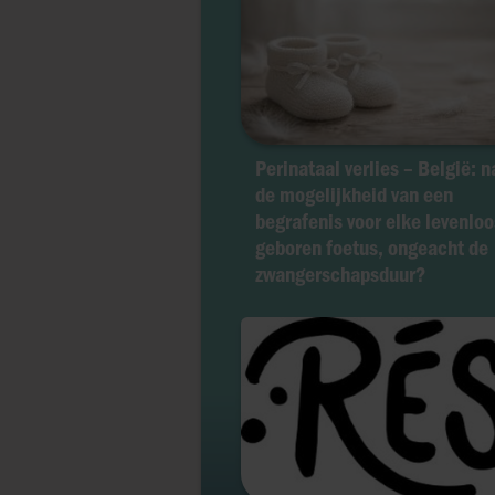
Perinataal verlies – België: n
de mogelijkheid van een
begrafenis voor elke levenloo
geboren foetus, ongeacht de
zwangerschapsduur?