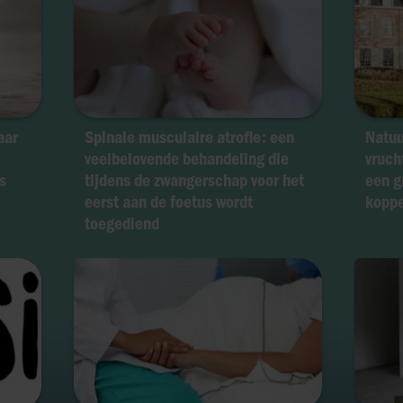
aar
Spinale musculaire atrofie: een
Natuu
veelbelovende behandeling die
vruch
s
tijdens de zwangerschap voor het
een g
eerst aan de foetus wordt
koppe
toegediend