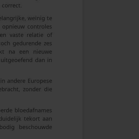
 correct.
angrijke, weinig te
 opnieuw controles
n vaste relatie of
 toch gedurende zes
ikt na een nieuwe
e uitgeoefend dan in
 in andere Europese
bracht, zonder die
oerde bloedafnames
duidelijk tekort aan
rbodig beschouwde