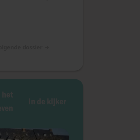
olgende dossier
→
 het
In de kijker
even