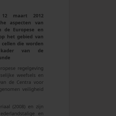
sprong
 12 maart 2012
che aspecten van
n de Europese en
 op het gebied van
 cellen die worden
 kader van de
unde
ropese regelgeving
elijke weefsels en
van de Centra voor
genomen veiligheid
aal (2008) en zijn
ederlandstalige en