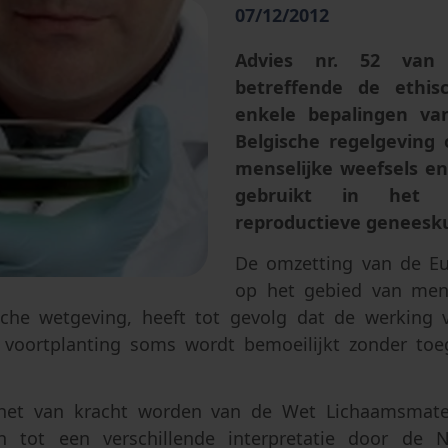
Abortus
Afstamming & toegang tot oor
Geslacht & seksualiteit
07/12/2012
Eugenetica
Advies nr. 52 van
betreffende de ethis
Transhumanisme
enkele bepalingen va
Kunstmatige intelligentie
Belgische regelgeving
menselijke weefsels en
gebruikt in het
reproductieve geneesk
De omzetting van de Eu
op het gebied van mens
sche wetgeving, heeft tot gevolg dat de werking 
 voortplanting soms wordt bemoeilijkt zonder toe
 het van kracht worden van de Wet Lichaamsmateri
en tot een verschillende interpretatie door de N