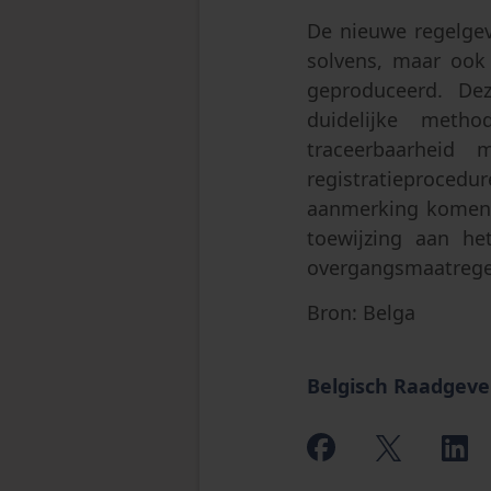
De nieuwe regelgev
solvens, maar ook
geproduceerd. De
duidelijke meth
traceerbaarheid
registratieprocedu
aanmerking komen v
toewijzing aan he
overgangsmaatrege
Bron: Belga
Belgisch Raadgeve