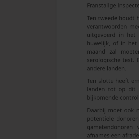
Franstalige inspecteu
Ten tweede houdt h
verantwoorden mee
uitgevoerd in het
huwelijk, of in he
maand zal moeten
serologische test. 
andere landen.
Ten slotte heeft e
landen tot op dit 
bijkomende control
Daarbij moet ook 
potentiële donoren 
gametendonoren w
afnames een afrade