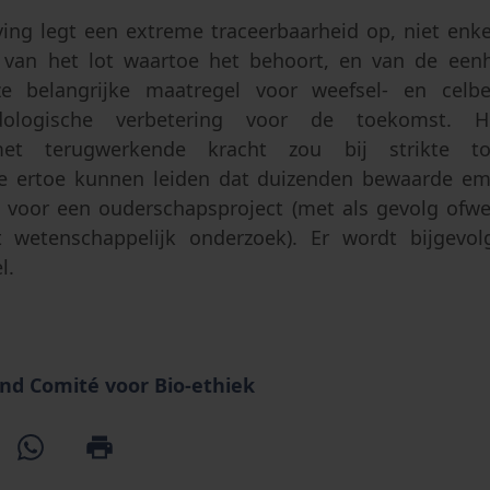
ing legt een extreme traceerbaarheid op, niet enke
 van het lot waartoe het behoort, en van de een
ze belangrijke maatregel voor weefsel- en celb
odologische verbetering voor de toekomst. 
 met terugwerkende kracht zou bij strikte t
re ertoe kunnen leiden dat duizenden bewaarde em
oor een ouderschapsproject (met als gevolg ofwel
t wetenschappelijk onderzoek). Er wordt bijgevol
l.
nd Comité voor Bio-ethiek