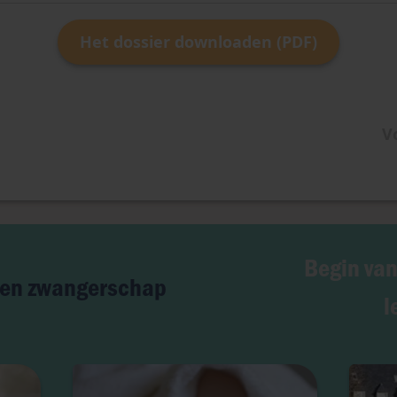
Het dossier downloaden (PDF)
V
Begin van
 en zwangerschap
l