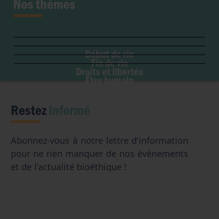
Nos thèmes
Fertilité et grossesse
PMA
Soins palliatifs
Maladie & handicap
Embryon
Liberté de conscience
Euthanasie
Genre & sexualité
GPA
Début de vie
Liberté institutionnelle
Don d'organes
Fin de vie
Eugénisme
Avortement
Accès aux origines
Droits et libertés
Transhumanisme
Être humain
Intelligence artificielle
Restez
informé
Abonnez-vous à notre lettre d'information
pour ne rien manquer de nos événements
et de l'actualité bioéthique !