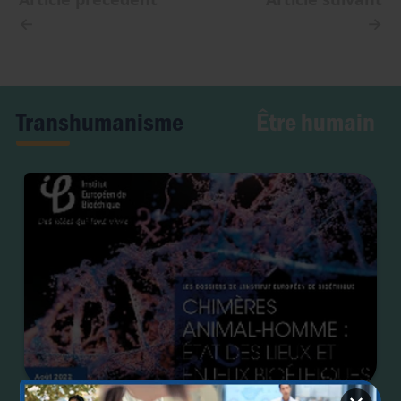
←
→
Être humain
Transhumanisme