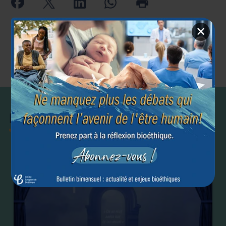
✕
Article précédent
Article suivant
←
→
Droits et
Liberté de conscience
libertés