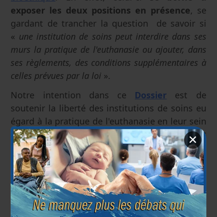
exposer les deux positions en présence
, se
gardant de trancher la question de savoir si
«
une institution de soins peut interdire dans ses
murs la pratique de l'euthanasie ou ajouter, dans
ses règlements, des conditions supplémentaires à
celles prévues par la loi
».
Notre intention dans ce
Dossier
est de
soutenir la liberté des institutions de soins eu
égard à la pratique de l'euthanasie en leur sein
(II), ce qui suppose quelques mises au point
✕
préalables (I).
Institut Européen de Bioéthique
24 octobre 2016