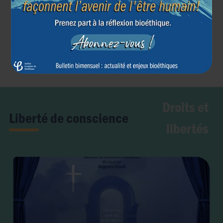
Article précédent
Article suivant
←
→
Droits et
Liberté de conscience
libertés